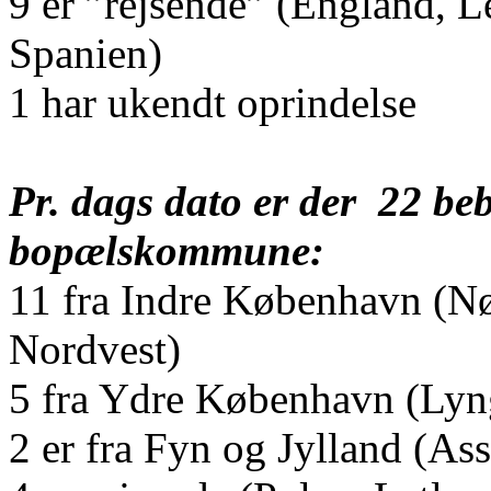
9 er ”rejsende” (England, L
Spanien)
1 har ukendt oprindelse
Pr. dags dato er der
22 beb
bopælskommune:
11 fra Indre København (Nør
Nordvest)
5 fra Ydre København (Lyn
2 er fra Fyn og Jylland (As