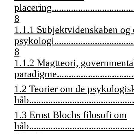
placering
..................................
8
1.1.1 Subjektvidenskaben og 
psykologi
.................................
8
1.1.2 Magtteori, governmental
paradigme
................................
1.2 Teorier om de psykologisk
håb
...........................................
1.3 Ernst Blochs filosofi om
håb
...........................................