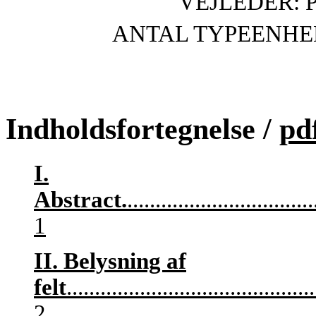
VEJLEDER: 
ANTAL TYPEENHEDE
Indholdsfortegnelse /
pd
I.
Abstract
.
.................................
1
II. Belysning af
felt
............................................
2