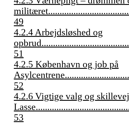
4.2.3 Værnepligt – drømmen o
militæret
...................................
49
4.2.4 Arbejdsløshed og
opbrud
......................................
51
4.2.5 København og job på
Asylcentrene
...........................
52
4.2.6 Vigtige valg og skillevej
Lasse
........................................
53