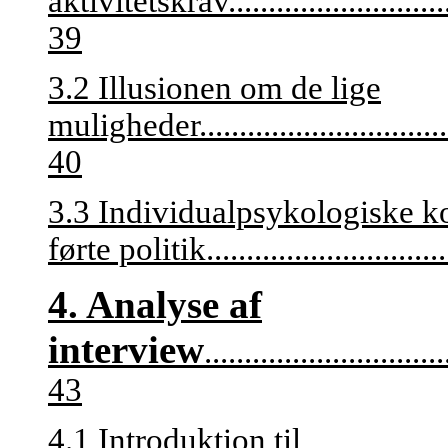
aktivitetskrav
...........................
39
3.2 Illusionen om de lige
muligheder
...............................
40
3.3 Individualpsykologiske k
førte politik
..............................
4. Analyse af
interview
..............................
43
4.1 Introduktion til