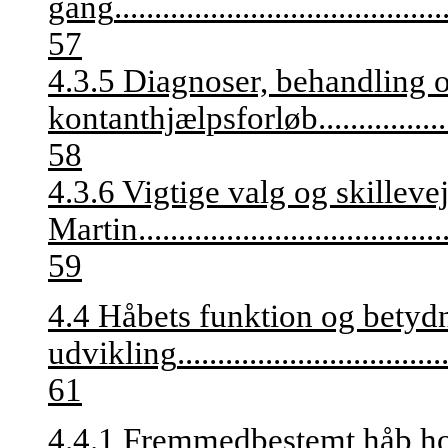
gang
.........................................
57
4.3.5 Diagnoser, behandling
kontanthjælpsforløb
................
58
4.3.6 Vigtige valg og skillevej
Martin
......................................
59
4.4 Håbets funktion og betydn
udvikling
.................................
61
4.4.1 Fremmedbestemt håb ho