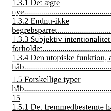
1.3.1 Det ægte
nye.............................................
1.3.2 Endnu-ikke
begrebsparret.................................
1.3.3 Subjektiv intentionalite
forholdet....................................
1.3.4 Den utopiske funktion, a
håb
...........................................
1.5 Forskellige typer
håb
...........................................
15
1.5.1 Det fremmedbestemte hå