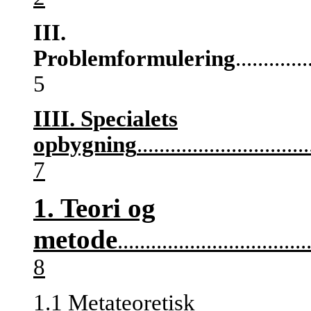
III.
Problemformulering
.............
5
IIII. Specialets
opbygning
...............................
7
1. Teori og
metode
..................................
8
1.1 Metateoretisk