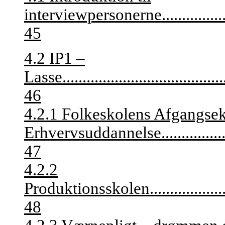
interviewpersonerne
...............
45
4.2 IP1 –
Lasse
........................................
46
4.2.1 Folkeskolens Afgangse
Erhvervsuddannelse
...............
47
4.2.2
Produktionsskolen
..................
48