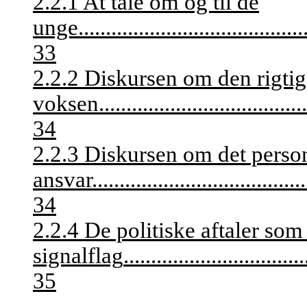
2.2.1 At tale om og til de
unge
.........................................
33
2.2.2 Diskursen om den rigtige
voksen
......................................
34
2.2.3 Diskursen om det perso
ansvar
.......................................
34
2.2.4 De politiske aftaler som
signalflag
.................................
35