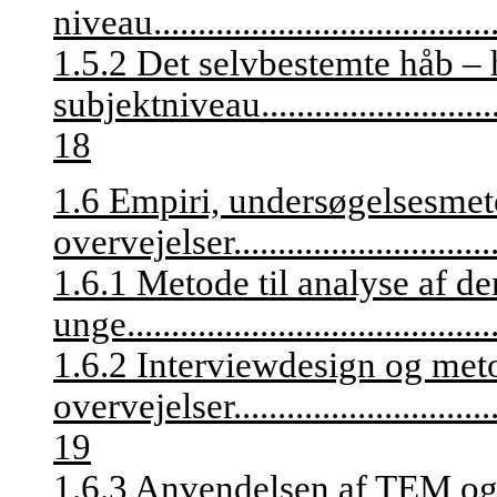
niveau
......................................
1.5.2 Det selvbestemte håb –
subjektniveau
..........................
18
1.6 Empiri, undersøgelsesme
overvejelser
.............................
1.6.1 Metode til analyse af de
unge
.........................................
1.6.2 Interviewdesign og met
overvejelser
.............................
19
1.6.3 Anvendelsen af TEM og 