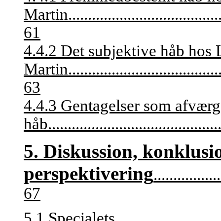
Martin
......................................
61
4.4.2 Det subjektive håb hos 
Martin
......................................
63
4.4.3 Gentagelser som
afværg
håb............................................
5. Diskussion, konklusi
perspektivering
.................
67
5.1 Specialets