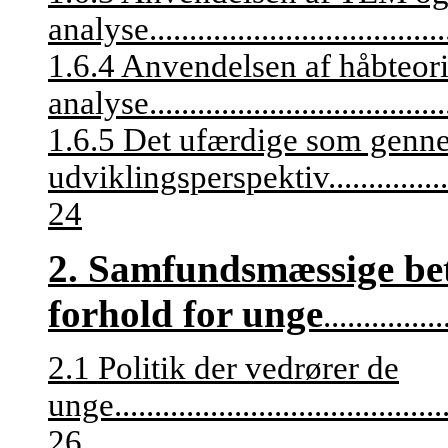
analyse
.....................................
1.6.4 Anvendelsen af håbteori
analyse
.....................................
1.6.5 Det ufærdige som gen
udviklingsperspektiv
...............
24
2. Samfundsmæssige beti
forhold for unge
...............
2.1 Politik der vedrører de
unge
.........................................
26