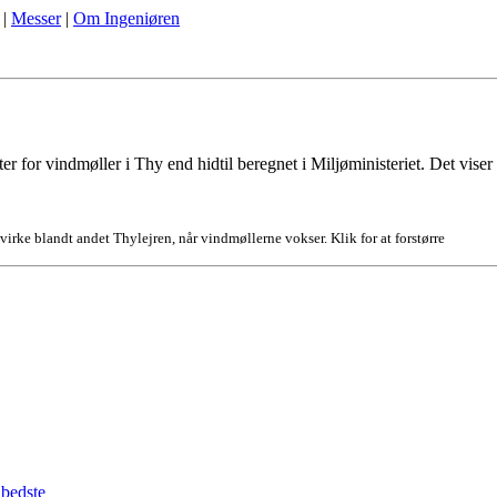
|
Messer
|
Om Ingeniøren
r for vindmøller i Thy end hidtil beregnet i Miljøministeriet. Det viser 
åvirke blandt andet Thylejren, når vindmøllerne vokser. Klik for at forstørre
 bedste