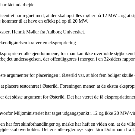
har fået udarbejdet.
centret har regnet med, at der skal opstilles møller på 12 MW - og at s
 kommer til at have en effekt på op til 20 MW.
ekspert Henrik Møller fra Aalborg Universitet.
bekendtgørelsen kræver en ekspropriering.
ksproprierer alle ejendommene, for man kan ikke overholde støjbekend
rbejdet undersøgelsen, der offentliggøres i morgen i en 32-siders rappor
este argumenter for placeringen i Østerild var, at blot fem boliger skulle
 placere testcentret i Østerild. Foreningen mener, at de ekstra ekspropr
r det sidste argument for Østerild. Det har været de få ekspropriationer, d
vorfor Miljøministeriet har taget udgangspunkt i 12 og ikke 20 MW-vi
en har ført skinforhandlinger og måske har haft en viden om, at de ville
e skal overholdes. Det er spillereglerne,« siger Jørn Dohrmann fra Dan