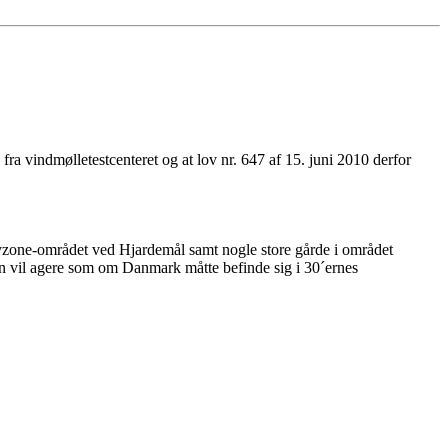
a vindmølletestcenteret og at lov nr. 647 af 15. juni 2010 derfor
 byzone-området ved Hjardemål samt nogle store gårde i området
gen vil agere som om Danmark måtte befinde sig i 30´ernes