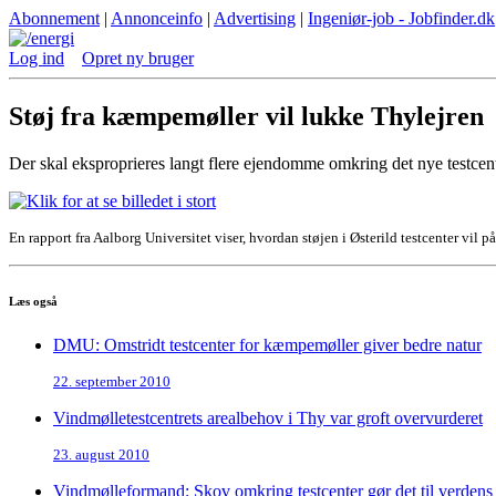
Abonnement
|
Annonceinfo
|
Advertising
|
Ingeniør-job - Jobfinder.dk
Log ind
Opret ny bruger
Støj fra kæmpemøller vil lukke Thylejren
Der skal eksproprieres langt flere ejendomme omkring det nye testcente
En rapport fra Aalborg Universitet viser, hvordan støjen i Østerild testcenter vil p
Læs også
DMU: Omstridt testcenter for kæmpemøller giver bedre natur
22. september 2010
Vindmølletestcentrets arealbehov i Thy var groft overvurderet
23. august 2010
Vindmølleformand: Skov omkring testcenter gør det til verdens