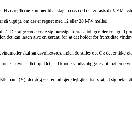
es. Hvis møllerne kommer til at støje mere, end det er fastsat i VVM-re
er så vigtigt, om der er regnet med 12 eller 20 MW-møller.
at på. Det afgørende er de støjmæssige forudsætninger, der er lagt til 
n det kan ingen give en garanti for, at det holder for fremtidige vindmøll
pevindmøller skal sandsynliggøres, inden de stilles op. Og det er ikke
erne er blevet stillet op. Det skal kunne sandsynliggøres, at møllerne vi
llemann (V), der dog ved en tidligere lejlighed har sagt, at støjbekend