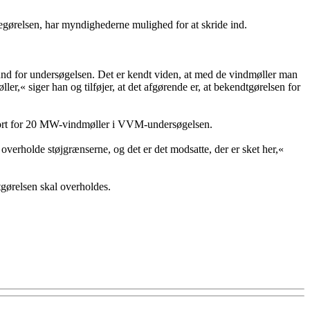
degørelsen, har myndighederne mulighed for at skride ind.
grund for undersøgelsen. Det er kendt viden, at med de vindmøller man
er,« siger han og tilføjer, at det afgørende er, at bekendtgørelsen for
 gjort for 20 MW-vindmøller i VVM-undersøgelsen.
l overholde støjgrænserne, og det er det modsatte, der er sket her,«
tgørelsen skal overholdes.