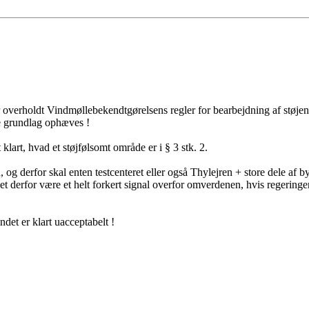
erholdt Vindmøllebekendtgørelsens regler for bearbejdning af støjen fr
te grundlag ophæves !
lart, hvad et støjfølsomt område er i § 3 stk. 2.
og derfor skal enten testcenteret eller også Thylejren + store dele af
et derfor være et helt forkert signal overfor omverdenen, hvis regerin
det er klart uacceptabelt !