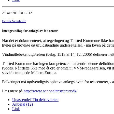
28. okt 2010 kl 12:12
Henrik Svanholm
Intet grundlag for anlægslov for center
Når det er dokumenteret, at regeringen og Thisted Kommune ikke har ov
hviler på ulovlige og ufuldstændige undersøgelser, - må loven på det
Vindmøllebekendtgørelsen (bekg. 1518 af 14. 12. 2006) definerer helt k
Thisted Kommune har ingen kompetence til at ændre denne definition, 
ryddes. Når dette ikke med ét ord er omtalt i VVM-redegørelsen, vil d
støvlebetrampede Mellem-Europa.
Folketinget må nødvendigvis ophæve anlægsloven for testcenteret, - an
Læs mere på
http://www.nationalttestcenter.dk/
Upassende? Tip debatværten
Anbefal (12)
Link