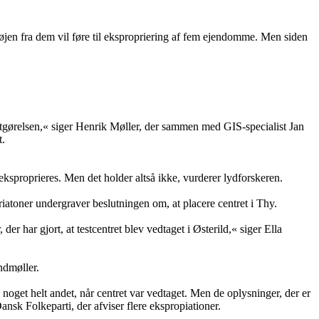
tøjen fra dem vil føre til ekspropriering af fem ejendomme. Men siden
tgørelsen,« siger Henrik Møller, der sammen med GIS-specialist Jan
t.
 eksproprieres. Men det holder altså ikke, vurderer lydforskeren.
iatoner undergraver beslutningen om, at placere centret i Thy.
er har gjort, at testcentret blev vedtaget i Østerild,« siger Ella
ndmøller.
 noget helt andet, når centret var vedtaget. Men de oplysninger, der er
sk Folkeparti, der afviser flere ekspropiationer.