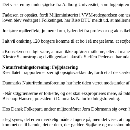
Det viser en ny undersøgelse fra Aalborg Universitet, som Ingeniøren 
Fadæsen er opstået, fordi Miljøministeriet i VVM-redegørelsen om test
loven blev vedtaget i Folketinget, har Risø DTU meldt ud, at møllerne
Jo større mølleeffekt, jo mere larm, lyder det fra professor og akustik
I alt vil omkring 120 borgere komme til at bo i så meget larm, at støj
»Konsekvensen bør være, at man ikke opfører møllerne, eller at mane
Kloster Staunstrup og civilingeniør i akustik Steffen Pedersen har uda
Naturfredningsforening: Fejlplacering
Resultatet i rapporten er særligt opsigtsvækkende, fordi et af de stærk
Danmarks Naturfredningsforening har hele tiden været modstander af at
»Når støjgrænserne er forkerte, og der skal eksproprieres mere, så falde
Bischop Hansen, præsident i Danmarks Naturfredningsforening.
Hos Dansk Folkeparti undrer miljøordfører Jørn Dohrmann sig over, h
»Jeg synes, det er en mærkelig måde at agere på, men det viser, at nog
kommet os til hænde, det er dem, der gælder. Støjkrav og maksimumhøjd