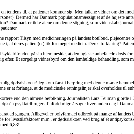
en tendens til, at patienter kommer sig. Men tallene vidner om det modsa
personer). Dermed har Danmark populationsmæssigt et af de højeste anta
ion? Danmark er ikke alene om denne stigning, som videnskabsjournali
patienter.
 rapport Tilsyn med medicineringen på landets botilbud, plejecentre o
 i, at deres patient(er) fik for meget medicin. Deres forklaring? Patie
 Psykiatrifonden på sin hjemmeside, at den højeste anbefalede dosis for
g efter. Et sørgeligt vidnesbyrd om den lemfældige behandling, som ma
mlig dødsrisikoen? Jeg kom først i berøring med denne mørke hemmeli
ne er at forlange, at de medicinske retningslinjer skal overholdes til enh
 kortere end den almene befolkning. Journalisten Lars Teilman gjorde 
net dør én psykiatribruger af uforklarlige årsager hver anden dag i Danm
at ad gangen. Alligevel er polyfarmaci udbredt på mange af landets bost
øjde for livsstilsfaktorer m.m., er dødsrisikoen ved brug af ét antipsyko
t med 6,83!