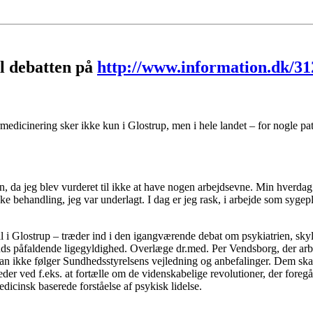
il debatten på
http://www.information.dk/
rmedicinering sker ikke kun i Glostrup, men i hele landet – for nogle pa
, da jeg blev vurderet til ikke at have nogen arbejdsevne. Min hverdag b
ske behandling, jeg var underlagt. I dag er jeg rask, i arbejde som syge
l i Glostrup – træder ind i den igangværende debat om psykiatrien, skyl
s påfaldende ligegyldighed. Overlæge dr.med. Per Vendsborg, der arbejd
 man ikke følger Sundhedsstyrelsens vejledning og anbefalinger. Dem skal
heder ved f.eks. at fortælle om de videnskabelige revolutioner, der foreg
dicinsk baserede forståelse af psykisk lidelse.