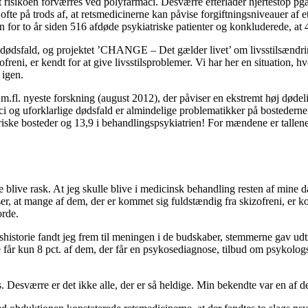
isikoen forværres ved polyfarmaci. Desværre efterlader hjertestop pga. 
fte på trods af, at retsmedicinerne kan påvise forgiftningsniveauer af e
or to år siden 516 afdøde psykiatriske patienter og konkluderede, at 40
dødsfald, og projektet ’
CHANGE
– Det gælder livet’ om livsstilsændrin
reni, er kendt for at give livsstilsproblemer. Vi har her en situation, h
 igen.
m.fl. nyeste forskning (august 2012), der påviser en ekstremt høj dødel
i og uforklarlige dødsfald er almindelige problematikker på bostederne.
iske bosteder og 13,9 i behandlingspsykiatrien! For mændene er tallene h
e blive rask. At jeg skulle blive i medicinsk behandling resten af mine dag
iser, at mange af dem, der er kommet sig fuldstændig fra skizofreni, er 
orde.
storie fandt jeg frem til meningen i de budskaber, stemmerne gav udtry
får kun 8 pct. af dem, der får en psykosediagnose, tilbud om psykologsa
ves. Desværre er det ikke alle, der er så heldige. Min bekendte var en af d