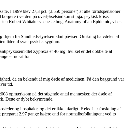
tte. I 1999 blev 27,3 pct. (3.550 personer) af alle førtidspensioner
l borgere i verden på overførselsindkomst pga. psykisk krise.
sten Robert Whitakers seneste bog, Anatomy of an Epidemic, viser.
g -hjem fra Sundhedsstyrelsen klart påviser: Omkring halvdelen af
nten lider af svær psykisk sygdom.
 antipsykosemidlet Zyprexa er 40 mg, hvilket er det dobbelte af
nge er udsat for.
ghed, da en bekendt af mig døde af medicinen. På den baggrund var
ver tid.
i 2008 opmærksom på det stigende antal mennesker, der døde af
ark. Dette er dybt bekymrende.
eder og hospitaler, og det er ikke ufarligt. F.eks. har forskning af
tisk præparat 2,97 gange højere end for normalbefolkningen; ved to