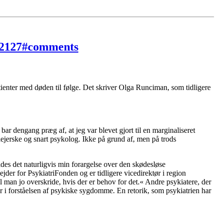
312127#comments
tienter med døden til følge. Det skriver Olga Runciman, som tidligere
ar dengang præg af, at jeg var blevet gjort til en marginaliseret
plejerske og snart psykolog. Ikke på grund af, men på trods
des det naturligvis min forargelse over den skødesløse
er for PsykiatriFonden og er tidligere vicedirektør i region
 man jo overskride, hvis der er behov for det.« Andre psykiatere, der
år i forståelsen af psykiske sygdomme. En retorik, som psykiatrien har