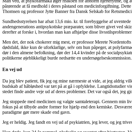
Man ved, at psykofarmaka øger risikoen for abnorm hjerterytme, og at r
pårørende at få medhold i deres påstand om medicinforgiftning. Dette o
Thomsen og professor Jytte Banner fra Dansk Selskab for Retsmedicin f
Sundhedsstyrelsen har afsat 13,6 mio. kr. til forebyggelse af uventede 
andengenerations antipsykotiske præparater, som bliver givet ved skizof
derefter at forske i, hvordan man kan afhjælpe disse livsstilsproblemer
Men det, der nok chokerer mig mest, er professor Merete Nordentofts 
dødsfald, ikke kun de uforklarlige, selv om hun påpeger, at polyfarmac
dør i den almene befolkning, dør der 14,4 kvinder på de socialpsykiatr
politikerne øjeblikkeligt burde nedsætte en undersøgelseskommission.
En vej ud
Da jeg blev patient, fik jeg og mine nærmeste at vide, at jeg aldrig vill
budskab af håbløshed var tæt på at gå i opfyldelse. Langtidsstudier v
stedet finde andre veje ud af deres problemer. Det var også det, jeg gj
Jeg stoppede med medicinen og valgte samtaleterapi. Gennem min livshi
fokus på at tilbyde andre former for hjælp end den kemiske. Desværre 
paradigme gør mere skade end gavn.
Jeg er heldig. Jeg fandt en vej ud af psykiatrien, jeg lever, og jeg tri