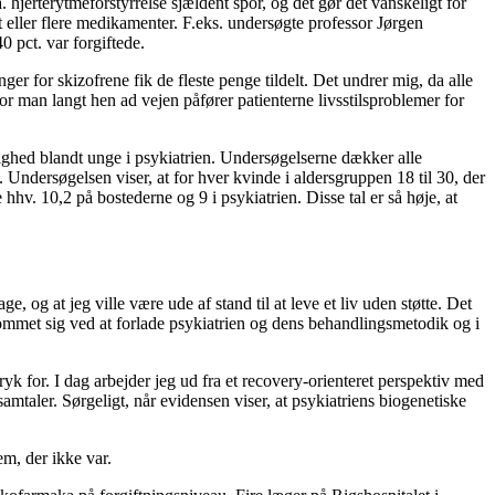
hjerterytmeforstyrrelse sjældent spor, og det gør det vanskeligt for
t eller flere medikamenter. F.eks. undersøgte professor Jørgen
 pct. var forgiftede.
ger for skizofrene fik de fleste penge tildelt. Det undrer mig, da alle
vor man langt hen ad vejen påfører patienterne livsstilsproblemer for
ighed blandt unge i psykiatrien. Undersøgelserne dækker alle
 Undersøgelsen viser, at for hver kvinde i aldersgruppen 18 til 30, der
hv. 10,2 på bostederne og 9 i psykiatrien. Disse tal er så høje, at
e, og at jeg ville være ude af stand til at leve et liv uden støtte. Det
kommet sig ved at forlade psykiatrien og dens behandlingsmetodik og i
k for. I dag arbejder jeg ud fra et recovery-orienteret perspektiv med
mtaler. Sørgeligt, når evidensen viser, at psykiatriens biogenetiske
em, der ikke var.