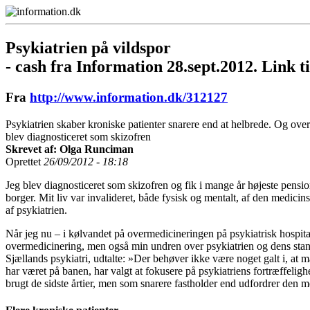
Psykiatrien på vildspor
- cash fra Information 28.sept.2012. Link t
Fra
http://www.information.dk/312127
Psykiatrien skaber kroniske patienter snarere end at helbrede. Og ove
blev diagnosticeret som skizofren
Skrevet af: Olga Runciman
Oprettet
26/09/2012 - 18:18
Jeg blev diagnosticeret som skizofren og fik i mange år højeste pension
borger. Mit liv var invalideret, både fysisk og mentalt, af den medicin
af psykiatrien.
Når jeg nu – i kølvandet på overmedicineringen på psykiatrisk hospita
overmedicinering, men også min undren over psykiatrien og dens stand
Sjællands psykiatri, udtalte: »Der behøver ikke være noget galt i, at
har været på banen, har valgt at fokusere på psykiatriens fortræffelig
brugt de sidste årtier, men som snarere fastholder end udfordrer den me