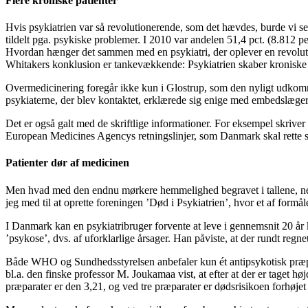
Flere kroniske patienter
Hvis psykiatrien var så revolutionerende, som det hævdes, burde vi se 
tildelt pga. psykiske problemer. I 2010 var andelen 51,4 pct. (8.812 
Hvordan hænger det sammen med en psykiatri, der oplever en revolut
Whitakers konklusion er tankevækkende: Psykiatrien skaber kroniske 
Overmedicinering foregår ikke kun i Glostrup, som den nyligt udkomne
psykiaterne, der blev kontaktet, erklærede sig enige med embedslægerne
Det er også galt med de skriftlige informationer. For eksempel skriver
European Medicines Agencys retningslinjer, som Danmark skal rette si
Patienter dør af medicinen
Men hvad med den endnu mørkere hemmelighed begravet i tallene, ne
jeg med til at oprette foreningen ’Død i Psykiatrien’, hvor et af formåle
I Danmark kan en psykiatribruger forvente at leve i gennemsnit 20 år
’psykose’, dvs. af uforklarlige årsager. Han påviste, at der rundt reg
Både
WHO
og Sundhedsstyrelsen anbefaler kun ét antipsykotisk præpar
bl.a. den finske professor M. Joukamaa vist, at efter at der er taget h
præparater er den 3,21, og ved tre præparater er dødsrisikoen forhøje