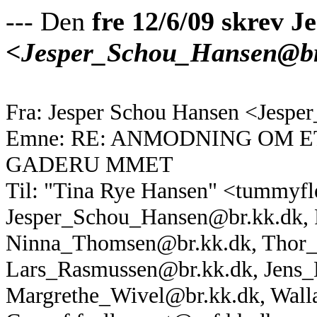
--- Den
fre 12/6/09 skrev 
<Jesper_Schou_Hansen@br
Fra: Jesper Schou Hansen <Jesp
Emne: RE: ANMODNING OM 
GADERU MMET
Til: "Tina Rye Hansen" <tummyf
Jesper_Schou_Hansen@br.kk.dk,
Ninna_Thomsen@br.kk.dk,
Thor_
Lars_Rasmussen@br.kk.dk
,
Jens_
Margrethe_Wivel@br.kk.dk, Wall