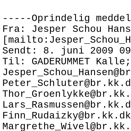
-----Oprindelig meddel
Fra: Jesper Schou Hans
[mailto:Jesper_Schou_H
Sendt: 8. juni 2009 09
Til: GADERUMMET Kalle;
Jesper_Schou_Hansen@br
Peter_Schluter@br.kk.d
Thor_Groenlykke@br.kk.
Lars_Rasmussen@br.kk.d
Finn_Rudaizky@br.kk.dk
Margrethe_Wivel@br.kk.