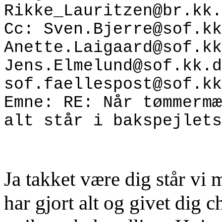
Rikke_Lauritzen@br.kk.
Cc: Sven.Bjerre@sof.kk
Anette.Laigaard@sof.kk
Jens.Elmelund@sof.kk.d
sof.faellespost@sof.kk
Emne: RE: Når tømmermæ
alt står i bakspejlets
Ja takket være dig står vi 
har gjort alt og givet dig 